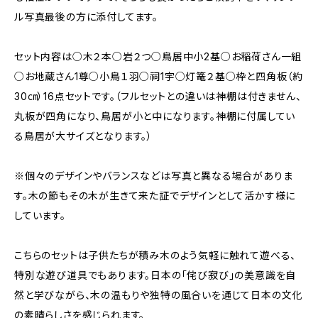
ル写真最後の方に添付してます。
セット内容は○木２本○岩２つ○鳥居中小2基○お稲荷さん一組
○お地蔵さん1尊○小鳥１羽○祠1宇○灯篭２基○枠と四角板（約
30㎝）16点セットです。（フルセットとの違いは神棚は付きません、
丸板が四角になり、鳥居が小と中になります。神棚に付属してい
る鳥居が大サイズとなります。）
※個々のデザインやバランスなどは写真と異なる場合がありま
す。木の節もその木が生きて来た証でデザインとして活かす様に
しています。
こちらのセットは子供たちが積み木のよう気軽に触れて遊べる、
特別な遊び道具でもあります。日本の「侘び寂び」の美意識を自
然と学びながら、木の温もりや独特の風合いを通じて日本の文化
の素晴らしさを感じられます。