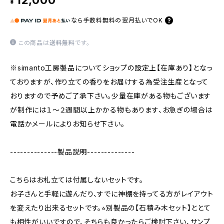
12,000
¥
なら
手数料無料の
翌月払いでOK
この商品は
送料無料
です。
※simanto工房製品についてショップの設定上【在庫あり】となっ
ておりますが、作り立ての香りをお届けする為受注生産となって
おりますので予めご了承下さい。少量在庫がある物もございます
が制作には１～２週間以上かかる物もあります、お急ぎの場合は
電話かメールによりお知らせ下さい。
--------------製品説明--------------
こちらはお札立ては付属しないセットです。
お子さんと手軽に遊んだり、すでに神棚を持ってる方がレイアウト
を変えたり出来るセットです。⭐︎別製品の【石積み木セット】ととて
も相性がいいですので、そちらも良かったらご検討下さい、サンプ