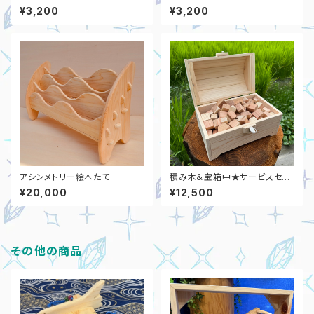
ットと碇の3点セット）
ス飛行機と星の3点セット）
¥3,200
¥3,200
アシンメトリー絵本たて
積み木＆宝箱中★サービスセッ
ト（幅30cm奥行18cm高さ21c
¥20,000
¥12,500
m）
その他の商品