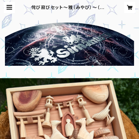
侘び寂びセット〜雅（みやび）〜（横3
0cm高さ30cm） | simanto工房