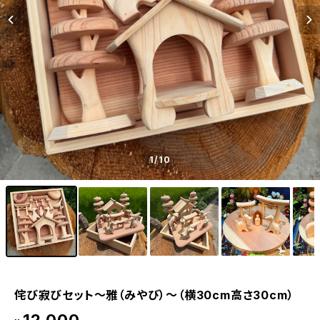
1
/10
侘び寂びセット〜雅（みやび）〜（横30cm高さ30cm）