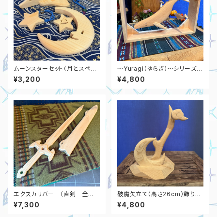
ムーンスターセット（月とスペー
～Yuragi（ゆらぎ）～シリーズ
ス飛行機と星の3点セット）
鯨 （横32cm×縦20cm 奥行
¥3,200
¥4,800
6cm）
エクスカリバー （直剣 全長8
破魔矢立て（高さ26cm）飾り台
0cm）
のみ
¥7,300
¥4,800